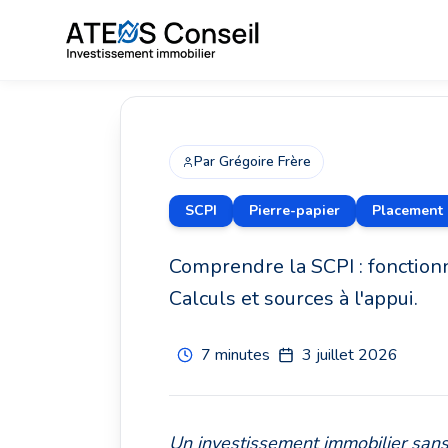
Retour
Par
Grégoire Frère
Société civile d
SCPI
Pierre-papier
Placement 
(SCPI) : mécanism
expliqués
Comprendre la SCPI : fonctionne
Calculs et sources à l'appui.
3 juillet 2026
7 minutes
3 juillet 2026
Un investissement immobilier sans