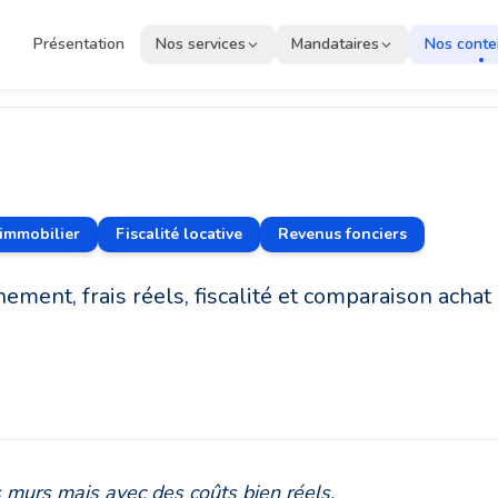
Présentation
Nos services
Mandataires
Nos cont
e placement immobilier
immobilier
Fiscalité locative
Revenus fonciers
e, frais et fiscalité
ment, frais réels, fiscalité et comparaison achat 
 murs mais avec des coûts bien réels.